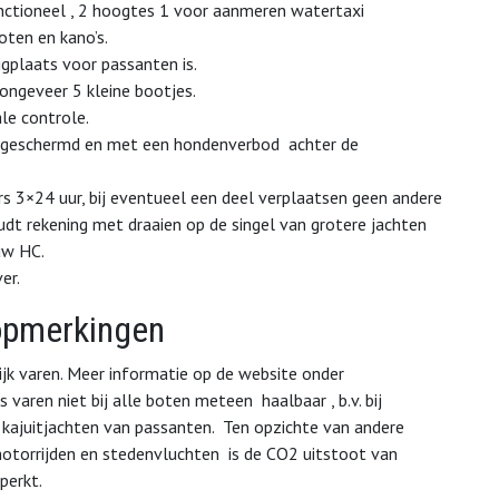
unctioneel , 2 hoogtes 1 voor aanmeren watertaxi
oten en kano’s.
igplaats voor passanten is.
 ongeveer 5 kleine bootjes.
ale controle.
 afgeschermd en met een hondenverbod achter de
s 3×24 uur, bij eventueel een deel verplaatsen geen andere
udt rekening met draaien op de singel van grotere jachten
uw HC.
er.
 opmerkingen
ijk varen. Meer informatie op de website onder
s varen niet bij alle boten meteen haalbaar , b.v. bij
 kajuitjachten van passanten. Ten opzichte van andere
otorrijden en stedenvluchten is de CO2 uitstoot van
perkt.