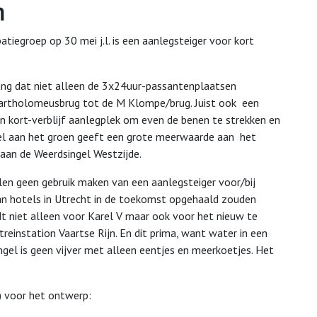
n
atiegroep op 30 mei j.l. is een aanlegsteiger voor kort
lang dat niet alleen de 3x24uur-passantenplaatsen
Bartholomeusbrug tot de M Klompe/brug. Juist ook een
en kort-verblijf aanlegplek om even de benen te strekken en
gel aan het groen geeft een grote meerwaarde aan het
r aan de Weerdsingel Westzijde.
en geen gebruik maken van een aanlegsteiger voor/bij
van hotels in Utrecht in de toekomst opgehaald zouden
dt niet alleen voor Karel V maar ook voor het nieuw te
einstation Vaartse Rijn. En dit prima, want water in een
ingel is geen vijver met alleen eentjes en meerkoetjes. Het
) voor het ontwerp: