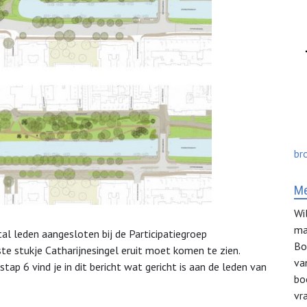
br
Me
Wi
ma
al leden aangesloten bij de Participatiegroep
Bo
te stukje Catharijnesingel eruit moet komen te zien.
va
tap 6 vind je in dit bericht wat gericht is aan de leden van
bo
vr