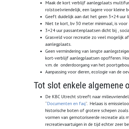
Maak de kort verblijf aanlegplaats multif
rolstoelvriendelijk, een lagere voor kleine b
Geeft duidelijk aan dat het geen 3×24 uur l
Niet te kort, bv 30 meter minimaal, is voor
3×24 uur passantenplaatsen dicht bij , soci
Grasveld voor recreatie zo veel mogelijk
aanlegplaats.
Geen vermindering van lengte aanlegsteiger
kort-verblijf aanlegplaatsen opofferen. Ho
v.m. de onderdoorgang van het poortgebo
Aanpassing voor dieren, ecologie van de oev
Tot slot enkele algemene
De KBC Utrecht streeft naar milieuvriendel
“
Documenten en faq
”. Helaas is emissieloo
historische boten of grotere schepen zoals
vormen van gemotoriseerde recreatie als m
recreatievaartuigen in de tijd echter zeer be