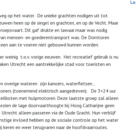
Le
weg op het water. De unieke grachten nodigen uit tot
uwen heen op de singel en grachten, en op de Vecht. Maar
roepsvaart. Dit gaf drukte en lawaai maar was nodig
r van mensen- en goederentransport was. De Domtoren
teen aan te voeren niet gebouwd kunnen worden.
r weinig t.o.v. vorige eeuwen. Het recreatief gebruik is nu
ken Utrecht een aantrekkelijke stad voor toeristen en
en overige wateren zijn kanoërs, waterfietsen ,
inwoners (toenemend elektrisch aangedreven). De 3×24 uur
 zeilboten met hulpmotoren. Deze laatste groep zal alleen
ezien de lage doorvaarthoogte bij Hoog Catharijne geen
 Utrecht alleen passeren via de Oude Gracht. Hun verblijf
nstige invloed hebben op de sociale controle op het water
 zij keren en weer terugvaren naar de hoofdvaarroutes.