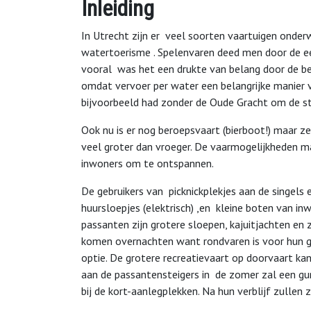
Inleiding
In Utrecht zijn er veel soorten vaartuigen onder
watertoerisme . Spelenvaren deed men door de ee
vooral was het een drukte van belang door de be
omdat vervoer per water een belangrijke manie
bijvoorbeeld had zonder de Oude Gracht om de s
Ook nu is er nog beroepsvaart (bierboot!) maar zee
veel groter dan vroeger. De vaarmogelijkheden ma
inwoners om te ontspannen.
De gebruikers van picknickplekjes aan de singels 
huursloepjes (elektrisch) ,en kleine boten van 
passanten zijn grotere sloepen, kajuitjachten en
komen overnachten want rondvaren is voor hun g
optie. De grotere recreatievaart op doorvaart kan
aan de passantensteigers in de zomer zal een gu
bij de kort-aanlegplekken. Na hun verblijf zullen