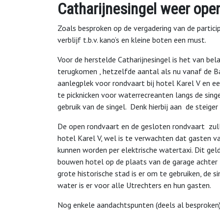
Catharijnesingel weer ope
Zoals besproken op de vergadering van de particip
verblijf t.b.v. kano’s en kleine boten een must.
Voor de herstelde Catharijnesingel is het van be
terugkomen , hetzelfde aantal als nu vanaf de 
aanlegplek voor rondvaart bij hotel Karel V en e
te picknicken voor waterrecreanten langs de sin
gebruik van de singel. Denk hierbij aan de steige
De open rondvaart en de gesloten rondvaart zull
hotel Karel V, wel is te verwachten dat gasten 
kunnen worden per elektrische watertaxi. Dit gel
bouwen hotel op de plaats van de garage achter tr
grote historische stad is er om te gebruiken, de s
water is er voor alle Utrechters en hun gasten.
Nog enkele aandachtspunten (deels al besproken