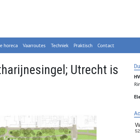
ke horeca
Vaarroutes
Techniek
Praktisch
Contact
harijnesingel; Utrecht is
Du
HV
Ri
El
Ac