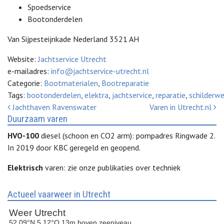
Spoedservice
Bootonderdelen
Van Sijpesteijnkade Nederland 3521 AH
Website:
Jachtservice Utrecht
e-mailadres:
info@jachtservice-utrecht.nl
Categorie:
Bootmaterialen
,
Bootreparatie
Tags:
bootonderdelen
,
elektra
,
jachtservice
,
reparatie
,
schilderwe
Bericht Navigatie
Jachthaven Ravenswater
Varen in Utrecht.nl
Duurzaam varen
HVO-100
diesel (schoon en CO2 arm): pompadres Ringwade 2.
In 2019 door KBC geregeld en geopend.
Elektrisch
varen: zie onze publikaties over techniek
Actueel vaarweer in Utrecht