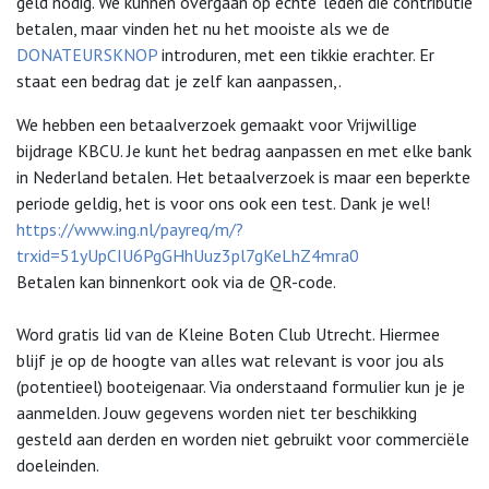
geld nodig. We kunnen overgaan op ‘echte’ leden die contributie
betalen, maar vinden het nu het mooiste als we de
DONATEURSKNOP
introduren, met een tikkie erachter. Er
staat een bedrag dat je zelf kan aanpassen,.
We hebben een betaalverzoek gemaakt voor Vrijwillige
bijdrage KBCU. Je kunt het bedrag aanpassen en met elke bank
in Nederland betalen. Het betaalverzoek is maar een beperkte
periode geldig, het is voor ons ook een test. Dank je wel!
https://www.ing.nl/payreq/m/?
trxid=51yUpCIU6PgGHhUuz3pl7gKeLhZ4mra0
Betalen kan binnenkort ook via de QR-code.
Word gratis lid van de Kleine Boten Club Utrecht. Hiermee
blijf je op de hoogte van alles wat relevant is voor jou als
(potentieel) booteigenaar. Via onderstaand formulier kun je je
aanmelden. Jouw gegevens worden niet ter beschikking
gesteld aan derden en worden niet gebruikt voor commerciële
doeleinden.