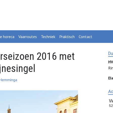
ke horeca
Vaarroutes
Techniek
Praktisch
Contact
arseizoen 2016 met
Du
HV
ijnesingel
Ri
El
 Hemminga
Ac