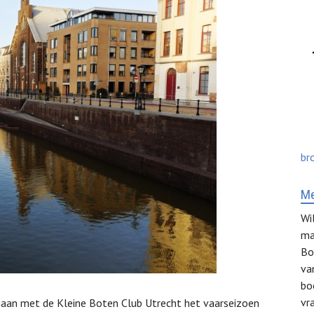
br
Me
Wi
ma
Bo
va
bo
vr
gaan met de Kleine Boten Club Utrecht het vaarseizoen