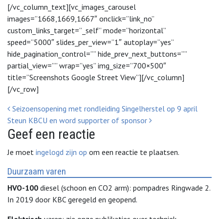
[/vc_column_text][vc_images_carousel
images=”1668,1669,1667″ onclick=”link_no”
custom_links_target=”_self” mode=”horizontal”
speed=”5000″ slides_per_view=”1″ autoplay=”yes”
hide_pagination_control=”” hide_prev_next_buttons=””
partial_view=”” wrap=”yes” img_size=”700×500″
title=”Screenshots Google Street View”][/vc_column]
[/vc_row]
Bericht Navigatie
Seizoensopening met rondleiding Singelherstel op 9 april
Steun KBCU en word supporter of sponsor
Geef een reactie
Je moet
ingelogd zijn op
om een reactie te plaatsen.
Duurzaam varen
HVO-100
diesel (schoon en CO2 arm): pompadres Ringwade 2.
In 2019 door KBC geregeld en geopend.