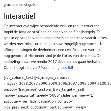
grachten en singels.
Interactief
Op interactieve wijze behandelde zeil- en roei-instructrice
Ingrid de Jong de stof aan de hand van de 5 basisregels. Ze
ging in op vragen van de deelnemers en concrete vaarsituaties
werden met miniaturen zo getrouw mogelijk nagebootst. Na
afloop ontvingen de deelnemers een certificaat en werd er
nog geborreld. Hieronder vind je de foto’s van de cursus. De
bedoeling is dat we medio 2017 deze cursus gaan herhalen.
Op de hoogte blijven?
Word dan gratis lid
!
[/vc_column_text][vc_images_carousel
images=”2088,2087,2090,2089,2096,2097,2095,2094,2100,2
onclick=”link_image” custom_links_target=”_self”
mode=”horizontal” speed=”5000″ slides_per_view=”1″
autoplay=”yes” hide_pagination_control=””
hide_prev_next_buttons=”” partial_view=”” wrap=””