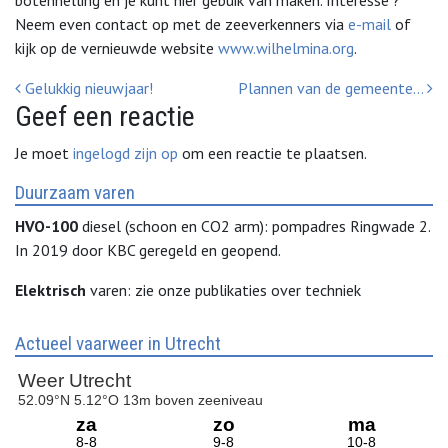
Neem even contact op met de zeeverkenners via
e-mail
of
kijk op de vernieuwde website
www.wilhelmina.org
.
Bericht Navigatie
Gelukkig nieuwjaar!
Plannen van de gemeente…
Geef een reactie
Je moet
ingelogd zijn op
om een reactie te plaatsen.
Duurzaam varen
HVO-100
diesel (schoon en CO2 arm): pompadres Ringwade 2.
In 2019 door KBC geregeld en geopend.
Elektrisch
varen: zie onze publikaties over techniek
Actueel vaarweer in Utrecht