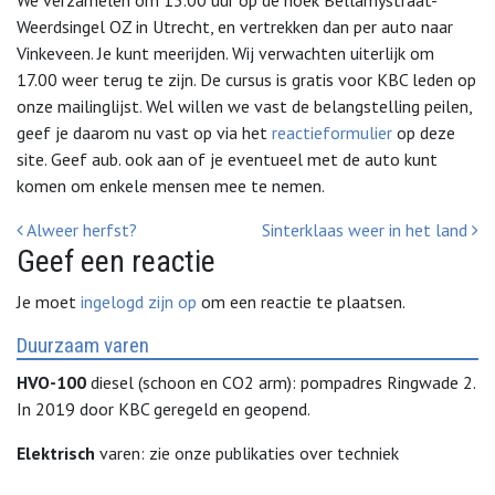
Weerdsingel OZ in Utrecht, en vertrekken dan per auto naar
Vinkeveen. Je kunt meerijden. Wij verwachten uiterlijk om
17.00 weer terug te zijn. De cursus is gratis voor KBC leden op
onze mailinglijst. Wel willen we vast de belangstelling peilen,
geef je daarom nu vast op via het
reactieformulier
op deze
site. Geef aub. ook aan of je eventueel met de auto kunt
komen om enkele mensen mee te nemen.
Bericht Navigatie
Alweer herfst?
Sinterklaas weer in het land
Geef een reactie
Je moet
ingelogd zijn op
om een reactie te plaatsen.
Duurzaam varen
HVO-100
diesel (schoon en CO2 arm): pompadres Ringwade 2.
In 2019 door KBC geregeld en geopend.
Elektrisch
varen: zie onze publikaties over techniek